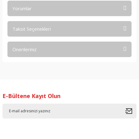
Yorumlar
Taksit Seçenekleri
Bu ürüne ilk yorumu siz yapın!
Önerileriniz
Yorum Yaz
Bu ürünün fiyat bilgisi, resim, ürün açıklamalarında ve diğer
konularda yetersiz gördüğünüz noktaları öneri formunu
kullanarak tarafımıza iletebilirsiniz.
Görüş ve önerileriniz için teşekkür ederiz.
E-Bültene Kayıt Olun
Ürün resmi kalitesiz, bozuk veya görüntülenemiyor.
Ürün açıklamasında eksik bilgiler bulunuyor.
Ürün bilgilerinde hatalar bulunuyor.
Ürün fiyatı diğer sitelerden daha pahalı.
Bu ürüne benzer farklı alternatifler olmalı.