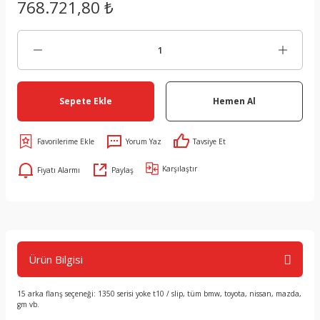
768.721,80 ₺
Sepete Ekle
Hemen Al
Yorum Yaz
Tavsiye Et
Karşılaştır
Fiyatı Alarmı
Paylaş
Ürün Bilgisi
15 arka flanş seçeneği: 1350 serisi yoke t10 / slip, tüm bmw, toyota, nissan, mazda,
gm vb.