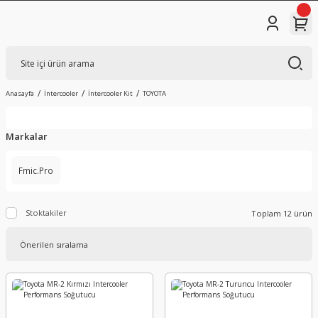
Anasayfa
İntercooler
İntercooler Kit
TOYOTA
Markalar
Fmic.Pro
Stoktakiler
Toplam 12 ürün