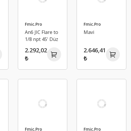
Fmic.Pro
Fmic.Pro
An6 JIC Flare to
Mavi
1/8 npt 45' Düz
Hortum
2.292,02
2.646,41
Bağlantı
₺
₺
Adaptörü
Fmic.Pro
Fmic.Pro