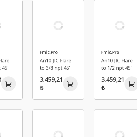
Fmic.Pro
Fmic.Pro
Flare
An10 JIC Flare
An10 JIC Flare
 45'
to 3/8 npt 45'
to 1/2 npt 45'
tum
Düz Hortum
Düz Hortum
8
3.459,21
3.459,21
Bağlantı
Bağlantı
₺
₺
Adaptörü
Adaptörü