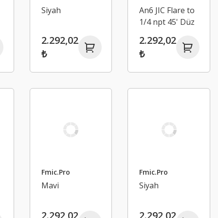
Siyah
An6 JIC Flare to
1/4 npt 45' Düz
Hortum
2.292,02
2.292,02
Bağlantı
₺
₺
Adaptörü
Fmic.Pro
Fmic.Pro
Mavi
Siyah
2.292,02
2.292,02