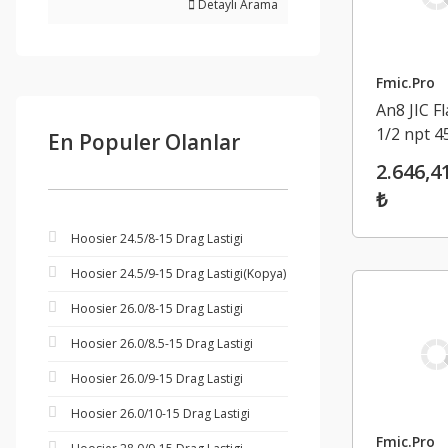
Detaylı Arama
Fmic.Pro
An8 JIC Fl
1/2 npt 4
En Populer Olanlar
Hortum
2.646,4
Bağlantı
₺
Adaptörü
Hoosier 24.5/8-15 Drag Lastigi
Hoosier 24.5/9-15 Drag Lastigi(Kopya)
Hoosier 26.0/8-15 Drag Lastigi
Hoosier 26.0/8.5-15 Drag Lastigi
Hoosier 26.0/9-15 Drag Lastigi
Hoosier 26.0/10-15 Drag Lastigi
Fmic.Pro