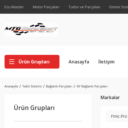
Ecu Master
Motor Parçaları
Turbo ve Parçaları
Emme Sist
Ürün Grupları
Anasayfa
İletişim
Anasayfa
Yakıt Sistemi
Bağlantı Parçaları
45' Bağlantı Parçaları
Markalar
Ürün Grupları
Fmic.Pro