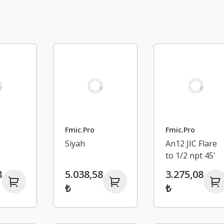
Fmic.Pro
Fmic.Pro
Siyah
An12 JIC Flare
to 1/2 npt 45'
Düz Hortum
8
5.038,58
3.275,08
Bağlantı
₺
₺
Adaptörü