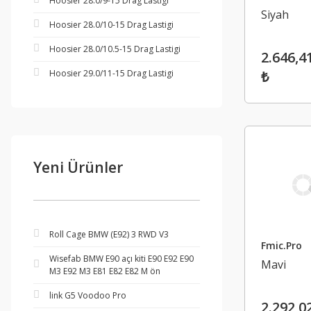
Hoosier 28.0/9-15 Drag Lastigi
Siyah
Hoosier 28.0/10-15 Drag Lastigi
Hoosier 28.0/10.5-15 Drag Lastigi
2.646,4
Hoosier 29.0/11-15 Drag Lastigi
₺
Yeni Ürünler
Roll Cage BMW (E92) 3 RWD V3
Fmic.Pro
Wisefab BMW E90 açı kiti E90 E92 E90
Mavi
M3 E92 M3 E81 E82 E82 M ön
link G5 Voodoo Pro
2.292,0