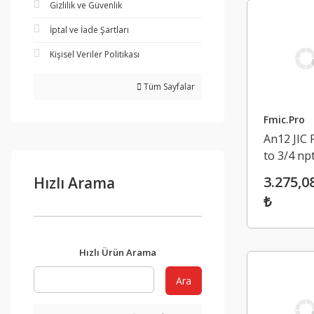
Gizlilik ve Güvenlik
İptal ve İade Şartları
Kişisel Veriler Politikası
Tüm Sayfalar
Fmic.Pro
An12 JIC 
to 3/4 npt
Düz Hor
3.275,0
Hızlı Arama
Bağlantı
₺
Adaptörü
Hızlı Ürün Arama
Ara