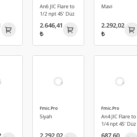
An6 JIC Flare to
Mavi
1/2 npt 45' Düz
Hortum
1
2.646,41
2.292,02
Bağlantı
₺
₺
Adaptörü
Fmic.Pro
Fmic.Pro
Siyah
An4 JIC Flare to
1/4 npt 45' Düz
Hortum
2
2.292,02
687,60