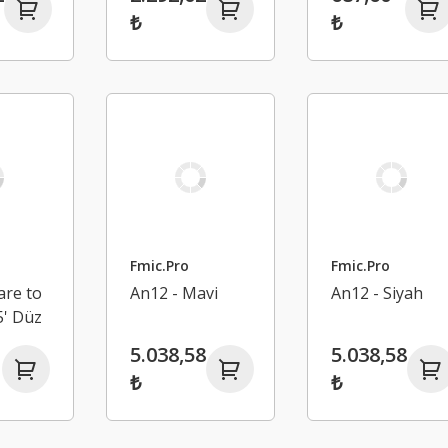
Bağlantı
₺
₺
Adaptörü
Fmic.Pro
Fmic.Pro
are to
An12 - Mavi
An12 - Siyah
5' Düz
5.038,58
5.038,58
₺
₺