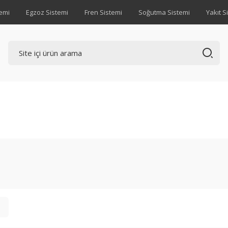
emi
Egzoz Sistemi
Fren Sistemi
Soğutma Sistemi
Yakıt S