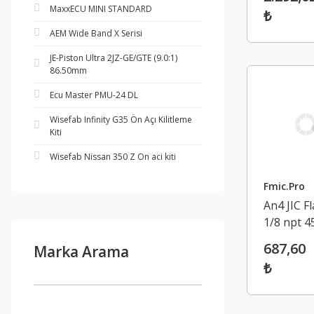
MaxxECU MINI STANDARD
₺
AEM Wide Band X Serisi
JE-Piston Ultra 2JZ-GE/GTE (9.0:1)
86.50mm
Ecu Master PMU-24 DL
Wisefab Infinity G35 Ön Açı Kilitleme
Kiti
Wisefab Nissan 350 Z On aci kiti
Fmic.Pro
An4 JIC Fl
1/8 npt 4
Hortum
687,60
Marka Arama
Bağlantı
₺
Adaptörü