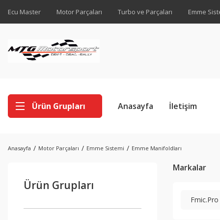
Ecu Master
Motor Parçaları
Turbo ve Parçaları
Emme Sist
Ürün Grupları
Anasayfa
İletişim
Anasayfa
Motor Parçaları
Emme Sistemi
Emme Manifoldları
Markalar
Ürün Grupları
Fmic.Pro