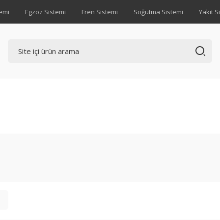
emi
Egzoz Sistemi
Fren Sistemi
Soğutma Sistemi
Yakıt S