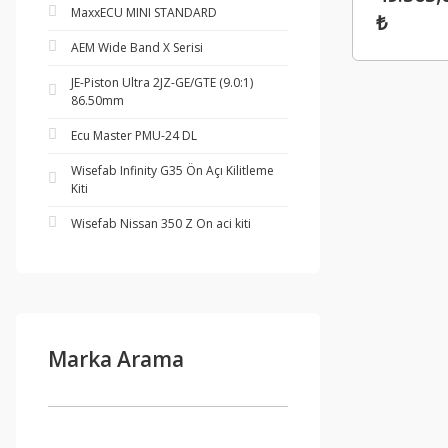
Manifold
MaxxECU MINI STANDARD
₺
AEM Wide Band X Serisi
JE-Piston Ultra 2JZ-GE/GTE (9.0:1)
86.50mm
Ecu Master PMU-24 DL
Wisefab Infinity G35 Ön Açı Kilitleme
Kiti
Wisefab Nissan 350 Z On aci kiti
Marka Arama