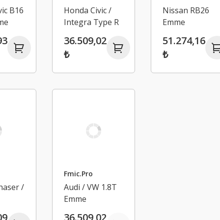
ic B16
Honda Civic /
Nissan RB26
me
Integra Type R
Emme
u
K20 Emme
Manifoldu
93
36.509,02
51.274,16
Manifoldu
₺
₺
Fmic.Pro
haser /
Audi / VW 1.8T
Z
Emme
Manifoldu
09
36.509,02