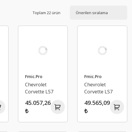
Toplam 22 ürün
Fmic.Pro
Fmic.Pro
Chevrolet
Chevrolet
Corvette LS7
Corvette LS7
Emme
Emme
45.057,26
49.565,09
Manifoldu
Manifoldu
₺
₺