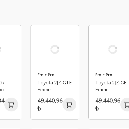
Fmic.Pro
Fmic.Pro
 /
Toyota 2JZ-GTE
Toyota 2JZ-GE
bo
Emme
Emme
Manifoldu
Manifoldu
04
49.440,96
49.440,96
u
₺
₺