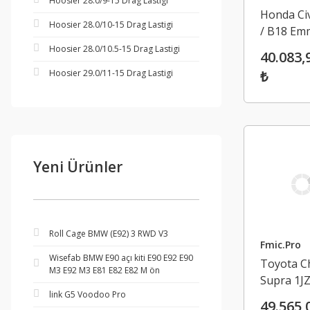
Hoosier 28.0/9-15 Drag Lastigi
Honda Civ
Hoosier 28.0/10-15 Drag Lastigi
/ B18 Em
Manifold
Hoosier 28.0/10.5-15 Drag Lastigi
40.083,
Hoosier 29.0/11-15 Drag Lastigi
₺
Yeni Ürünler
Roll Cage BMW (E92) 3 RWD V3
Fmic.Pro
Wisefab BMW E90 açı kiti E90 E92 E90
Toyota C
M3 E92 M3 E81 E82 E82 M ön
Supra 1J
link G5 Voodoo Pro
Emme
49.565,