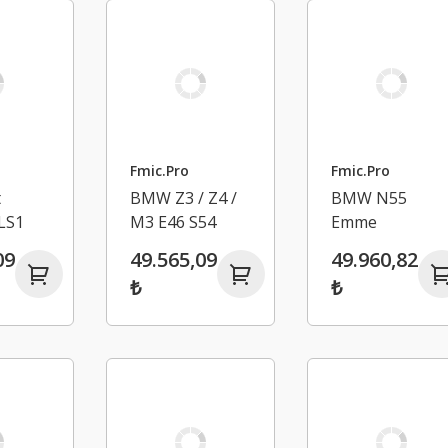
Fmic.Pro
Fmic.Pro
t
BMW Z3 / Z4 /
BMW N55
LS1
M3 E46 S54
Emme
Emme
Manifoldu
09
49.565,09
49.960,82
u
Manifoldu
₺
₺