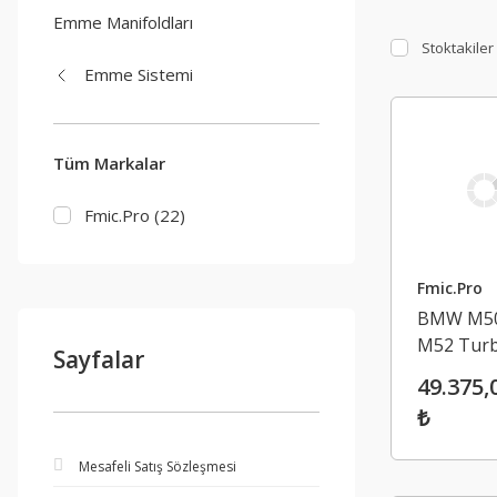
Emme Manifoldları
Stoktakiler
Emme Sistemi
Tüm Markalar
Fmic.Pro (22)
Fmic.Pro
BMW M50
M52 Tur
Sayfalar
Emme
49.375,
Manifold
₺
Mesafeli Satış Sözleşmesi