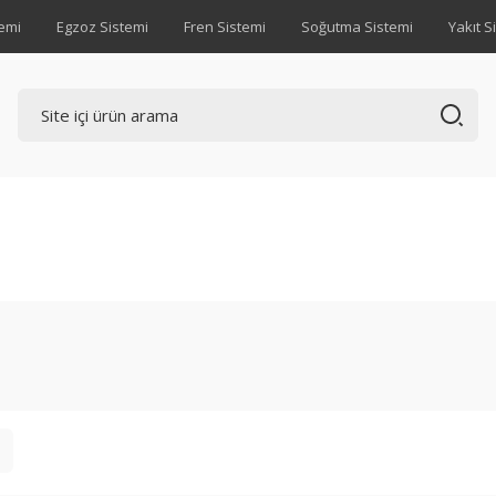
emi
Egzoz Sistemi
Fren Sistemi
Soğutma Sistemi
Yakıt S