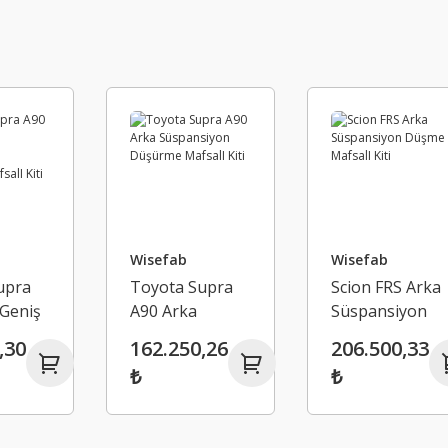
Wisefab
Wisefab
upra
Toyota Supra
Scion FRS Arka
 Geniş
A90 Arka
Süspansiyon
yon
Süspansiyon
Düşme MafsalI
,30
162.250,26
206.500,33
Düşürme
Kiti
₺
₺
ti
MafsalI Kiti