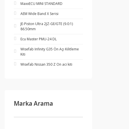
MaxxECU MINI STANDARD
AEM Wide Band X Serisi
JE-Piston Ultra 2JZ-GE/GTE (9.0:1)
86.50mm
Ecu Master PMU-24 DL
Wisefab Infinity G35 Ön Açı Kilitleme
Kiti
Wisefab Nissan 350 Z On aci kiti
Marka Arama