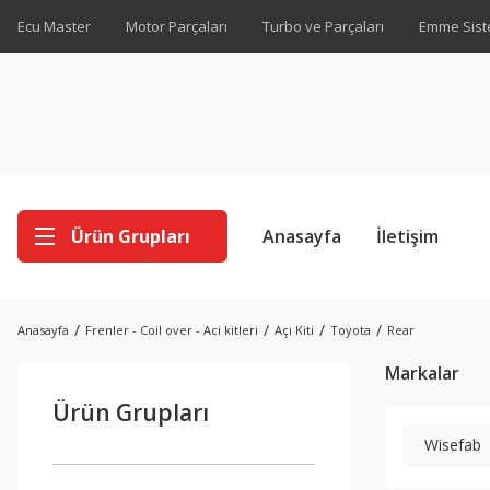
Ecu Master
Motor Parçaları
Turbo ve Parçaları
Emme Sist
Ürün Grupları
Anasayfa
İletişim
Anasayfa
Frenler - Coil over - Aci kitleri
Açı Kiti
Toyota
Rear
Markalar
Ürün Grupları
Wisefab