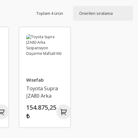
Toplam 4 ürün
Wisefab
Toyota Supra
JZA80 Arka
Süspansiyon
154.875,25
Düşürme
₺
MafsalI Kiti