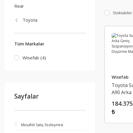
Rear
Stoktakiler
Toyota
Tüm Markalar
Wisefab (4)
Wisefab
Toyota S
A90 Arka
Sayfalar
Süspansi
184.375
Düşürme
₺
MafsalI Ki
Mesafeli Satış Sözleşmesi