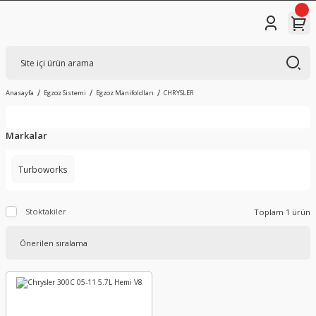
Anasayfa
Egzoz Sistemi
Egzoz Manifoldları
CHRYSLER
Markalar
Turboworks
Stoktakiler
Toplam 1 ürün