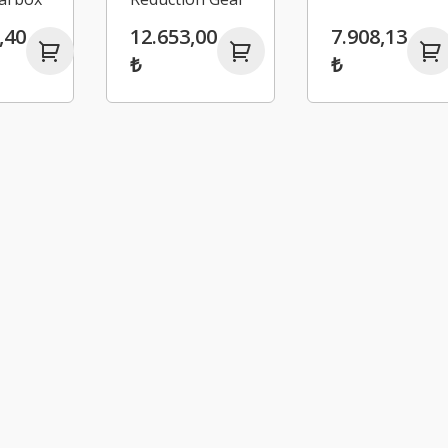
ing
Set
,40
12.653,00
7.908,13
₺
₺