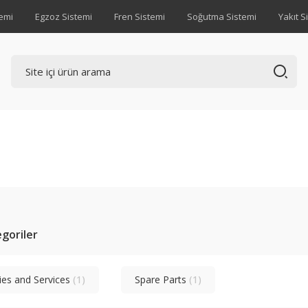
emi
Egzoz Sistemi
Fren Sistemi
Soğutma Sistemi
Yakıt S
tegoriler
ies and Services
(1)
Spare Parts
(1)