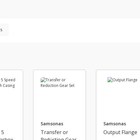
s
Samsonas
Samsonas
 5
Transfer or
Output Flange
arbox
Redüction Gear