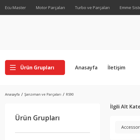
Ecu Master
Motor Parçaları
Turbo ve Parçaları
Emme Sist
Ürün Grupları
Anasayfa
İletişim
Anasayfa
Şanzıman ve Parçaları
RS90
İlgili Alt Ka
Ürün Grupları
Accessor