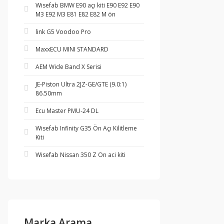
Wisefab BMW E90 açı kiti E90 E92 E90
M3 E92 M3 E81 E82 E82 M ön
link G5 Voodoo Pro
MaxxECU MINI STANDARD
AEM Wide Band X Serisi
JE-Piston Ultra 2JZ-GE/GTE (9.0:1)
86.50mm
Ecu Master PMU-24 DL
Wisefab Infinity G35 Ön Açı Kilitleme
Kiti
Wisefab Nissan 350 Z On aci kiti
Marka Arama