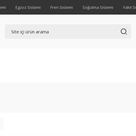
emi
Egzoz Sistemi
Fren Sistemi
Soğutma Sistemi
Yakıt S