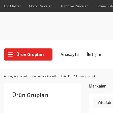
Ecu Master
Motor Parçaları
Turbo ve Parçaları
Emme Sist
Ürün Grupları
Anasayfa
İletişim
Anasayfa
Frenler - Coil over - Aci kitleri
Açı Kiti
Lexus
Front
Markalar
Ürün Grupları
Wisefab