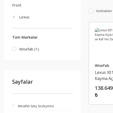
Front
Stoktakiler
Lexus
Tüm Markalar
Wisefab (1)
Wisefab
Lexus XE
Kayma Açıs
Sayfalar
Kiti ve Ra
138.649
Değiştir
₺
Mesafeli Satış Sözleşmesi