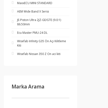
MaxxECU MINI STANDARD
AEM Wide Band X Serisi
JE-Piston Ultra 2JZ-GE/GTE (9.0:1)
86.50mm
Ecu Master PMU-24 DL
Wisefab Infinity G35 Ön Açı Kilitleme
Kiti
Wisefab Nissan 350 Z On aci kiti
Marka Arama