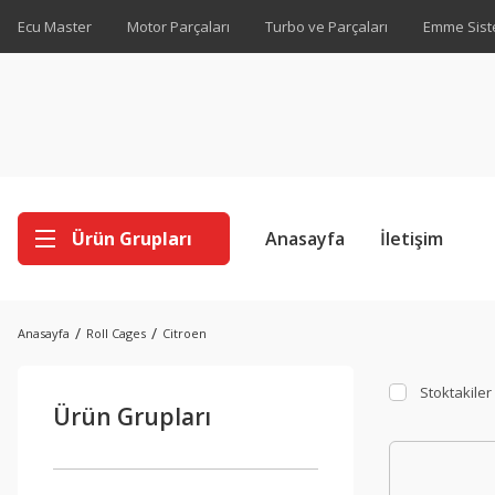
Ecu Master
Motor Parçaları
Turbo ve Parçaları
Emme Sist
Ürün Grupları
Anasayfa
İletişim
Anasayfa
Roll Cages
Citroen
Stoktakiler
Ürün Grupları