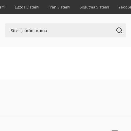
emi
Egzoz Sistemi
Fren Sistemi
Soğutma Sistemi
Yakıt S