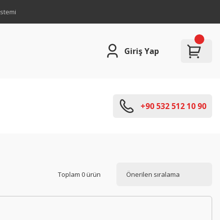
istemi
Giriş Yap
+90 532 512 10 90
Toplam 0 ürün