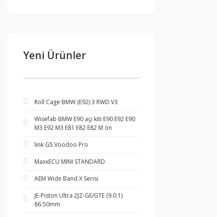
Yeni Ürünler
Roll Cage BMW (E92) 3 RWD V3
Wisefab BMW E90 açı kiti E90 E92 E90
M3 E92 M3 E81 E82 E82 M ön
link G5 Voodoo Pro
MaxxECU MINI STANDARD
AEM Wide Band X Serisi
JE-Piston Ultra 2JZ-GE/GTE (9.0:1)
86.50mm