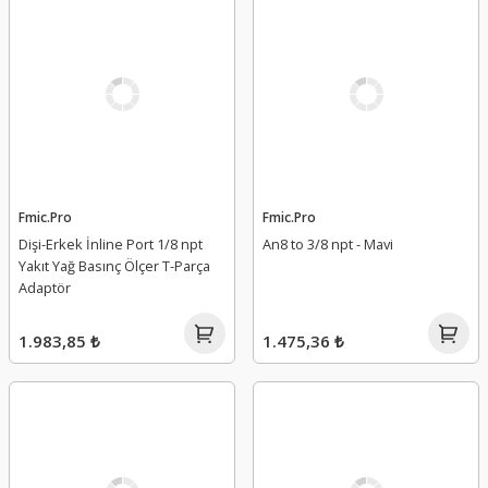
Fmic.Pro
Fmic.Pro
Dişi-Erkek İnline Port 1/8 npt
An8 to 3/8 npt - Mavi
Yakıt Yağ Basınç Ölçer T-Parça
Adaptör
1.983,85 ₺
1.475,36 ₺