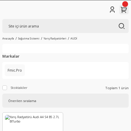
Anasayfa
Soğutma Sistemi
Yarış Radyatörleri
AUDİ
Markalar
Fmic.Pro
Stoktakiler
Toplam 1 ürün