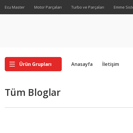
Ecu Master
Motor Parçaları
Turbo ve Parçaları
Emme Sist
Ürün Grupları
Anasayfa
İletişim
Tüm Bloglar