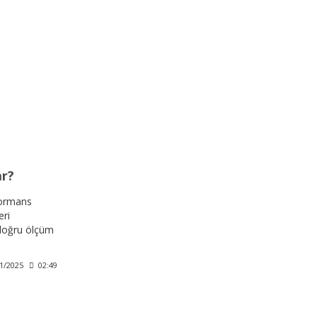
ar?
formans
eri
 doğru ölçüm
ve aynı
da, sektörde
1/2025
02:49
itesiyle öne
 motorsiklet
yenilikçi bir
ıza çıkıyor.