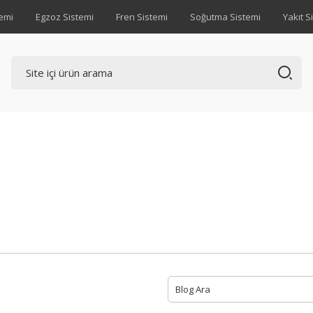
emi
Egzoz Sistemi
Fren Sistemi
Soğutma Sistemi
Yakıt S