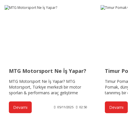
MTG Motorsport Ne İş Yapar?
MTG Motorsport Ne İş Yapar? MTG
Timur Poma
Motorsport, Türkiye merkezli bir motor
Pomak, düny
sporları & performans araç geliştirme
tanınmış bir 
şirketidir.
2016 Türkiye
şampiyon ol
Devamı
Devamı
05/11/2025
02:50
DynoLogic fi
yöneticisidir.