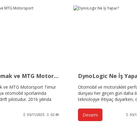
Timur Pomak ve MTG Motorsport
DynoLogic Ne İş Yap
k ve MTG Motorsport Timur
Otomobil ve motorsiklet per
a otomobil sporlarında
dünyası her geçen gün daha il
drift pilotudur. 2016 yılında
teknolojiye ihtiyaç duyarken,
 Drift Şampiyonası'nda
ve analiz sistemlerinin önemi 
muştur. MTG Motorsport ve
oranda artıyor. İşte bu nokta
Devamı
05/11/2025
02:49
05/1
rmalarının kurucusu ve
güvenilirliği ve mühendislik kal
çıkan DynoLogic, profesyonel
güç ölçüm sistemleri geliştiren 
teknoloji firması olarak karşım