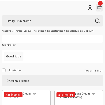
Anasayfa
Frenler - Coil over - Aci kitleri
Fren Sistemleri
Fren Hortumları
NİSSAN
Markalar
Goodridge
Stoktakiler
Toplam 3 ürün
%15 İndirimli
%15 İndirimli