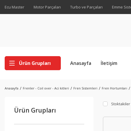
Ecu Master
Motor Parçaları
Turbo ve Parçaları
Emme Sist
Ürün Grupları
Anasayfa
İletişim
Anasayfa
Frenler - Coil over - Aci kitleri
Fren Sistemleri
Fren Hortumları
Stoktakiler
Ürün Grupları