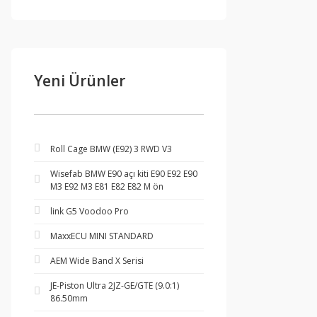
Yeni Ürünler
Roll Cage BMW (E92) 3 RWD V3
Wisefab BMW E90 açı kiti E90 E92 E90
M3 E92 M3 E81 E82 E82 M ön
link G5 Voodoo Pro
MaxxECU MINI STANDARD
AEM Wide Band X Serisi
JE-Piston Ultra 2JZ-GE/GTE (9.0:1)
86.50mm