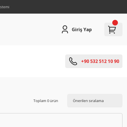
istemi
Giriş Yap
+90 532 512 10 90
Toplam 0 ürün