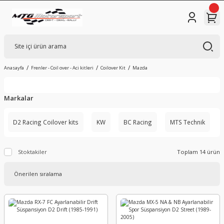
Anasayfa
Frenler - Coil over - Aci kitleri
Coilover Kit
Mazda
Markalar
D2 Racing Coilover kits
KW
BC Racing
MTS Technik
Stoktakiler
Toplam 14 ürün