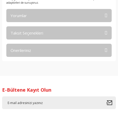
adaptörleri de sunuyoruz.
Yorumlar
Taksit Seçenekleri
Bu ürüne ilk yorumu siz yapın!
Önerileriniz
Yorum Yaz
Bu ürünün fiyat bilgisi, resim, ürün açıklamalarında ve diğer
konularda yetersiz gördüğünüz noktaları öneri formunu
kullanarak tarafımıza iletebilirsiniz.
Görüş ve önerileriniz için teşekkür ederiz.
E-Bültene Kayıt Olun
Ürün resmi kalitesiz, bozuk veya görüntülenemiyor.
Ürün açıklamasında eksik bilgiler bulunuyor.
Ürün bilgilerinde hatalar bulunuyor.
Ürün fiyatı diğer sitelerden daha pahalı.