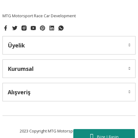
Bu ürüne benzer farklı alternatifler olmalı.
MTG Motorsport Race Car Development
Üyelik
Gönder
Kurumsal
Alışveriş
2023 Copyright MTG Motorsport - Tüm Hakları Saklıdır.
Bize Ulasin