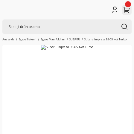
Anasayfa
Egzoz Sistemi
Egzoz Manifoldları
SUBARU
Subaru İmpreza 95-05 Not Turbo