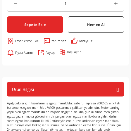
Sepete Ekle
Hemen Al
Yorum Yaz
Tavsiye Et
Karşılaştır
Fiyatı Alarmı
Paylaş
Ürün Bilgisi
Aşağıdakiler için tasarlanmış egzoz manifoldu: subaru impreza 2002-05 wrx / sti
turboworks egzoz manifoldu %100 paslanmaz çelikten yapılmıştır. Motor tuning
yapılırken egzoz manifoldu en baştan değiştirilmelidir, çünkü silindirden çıkan
egzoz gazları motor gövdesinin bir parçası olan egzoz manifolduna gider, daha
sonra egzoz borusunun ilk bölümüne yönlendirilir ve ardından egzoz manifoldu
susturucuya veya birkaç seri susturucuya ve ardından egzoz borusuna. Ürün için
24 ay garanti veriyoruz. Katalizör hatasını ortadan kaldıran lambda prob