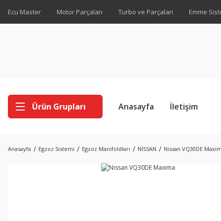
Ecu Master
Motor Parçaları
Turbo ve Parçaları
Emme Sist
Ürün Grupları
Anasayfa
İletişim
Anasayfa
Egzoz Sistemi
Egzoz Manifoldları
NİSSAN
Nissan VQ30DE Maxi