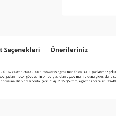
t Seçenekleri
Önerileriniz
, 1. 4l 16v z14xep 2000-2006 turboworks egzoz manifoldu %100 paslanmaz çelikten 
egzoz gazları motor gövdesinin bir parçası olan egzoz manifolduna gider, daha 
rusuna. Kit bir dizi conta içerir. Çıkış: 2. 25 "(57mm) egzoz pencereleri: 30x40
arda yetersiz gördüğünüz noktaları öneri formunu kullanarak tarafımıza ilet
Bu ürüne ilk yorumu siz yapın!