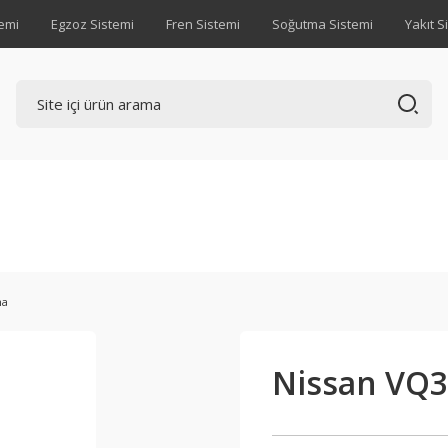
emi
Egzoz Sistemi
Fren Sistemi
Soğutma Sistemi
Yakıt S
ma
Nissan VQ