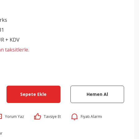
rks
31
UR + KDV
n taksitlerle.
Sepete Ekle
Hemen Al
Yorum Yaz
Tavsiye Et
Fiyatı Alarmı
ır