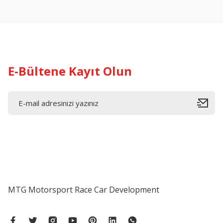
Ürün açıklamasında eksik bilgiler bulunuyor.
Ürün bilgilerinde hatalar bulunuyor.
Ürün fiyatı diğer sitelerden daha pahalı.
Bu ürüne benzer farklı alternatifler olmalı.
E-Bültene Kayıt Olun
MTG Motorsport Race Car Development