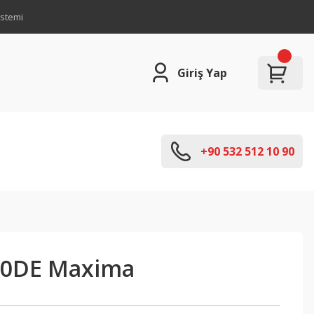
istemi
Giriş Yap
+90 532 512 10 90
30DE Maxima