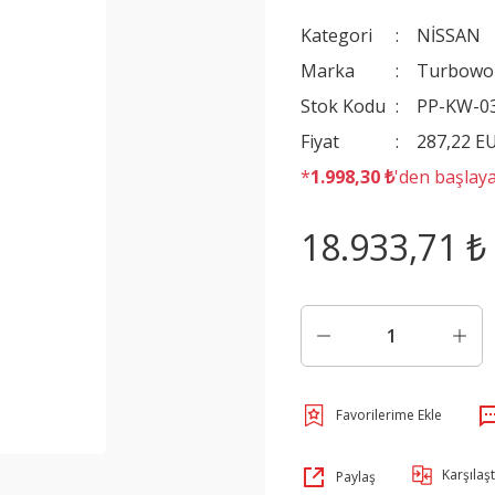
Kategori
NİSSAN
Marka
Turbowo
Stok Kodu
PP-KW-0
Fiyat
287,22 E
*
1.998,30 ₺
'den başlaya
18.933,71 ₺
Karşılaşt
Paylaş