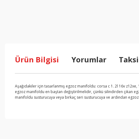
Ürün Bilgisi
Yorumlar
Taksi
Aşağıdakiler için tasarlanmış egzoz manifoldu: corsa c 1. 2l 16v z12xe
egzoz manifoldu en baştan değiştirilmelidir, çünkü silindirden çıkan 
manifoldu susturucuya veya birkaç seri susturucuya ve ardından egzoz bo
Bu ürünün fiyat bilgisi, resim, ürün açıklamalarında ve diğer konul
Görüş ve önerileriniz için teşekkür ederiz.
Ürün resmi kalitesiz, bozuk veya görüntülenemiyor.