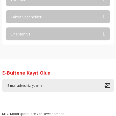
Taksit Seçenekleri
Bu ürüne ilk yorumu siz yapın!
Önerileriniz
Yorum Yaz
Bu ürünün fiyat bilgisi, resim, ürün açıklamalarında ve diğer
konularda yetersiz gördüğünüz noktaları öneri formunu
kullanarak tarafımıza iletebilirsiniz.
Görüş ve önerileriniz için teşekkür ederiz.
E-Bültene Kayıt Olun
Ürün resmi kalitesiz, bozuk veya görüntülenemiyor.
Ürün açıklamasında eksik bilgiler bulunuyor.
Ürün bilgilerinde hatalar bulunuyor.
Ürün fiyatı diğer sitelerden daha pahalı.
Bu ürüne benzer farklı alternatifler olmalı.
MTG Motorsport Race Car Development