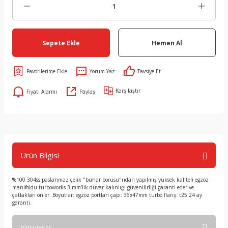
Sepete Ekle
Hemen Al
Yorum Yaz
Tavsiye Et
Karşılaştır
Fiyatı Alarmı
Paylaş
Ürün Bilgisi
%100 304ss paslanmaz çelik "buhar borusu"ndan yapılmış yüksek kaliteli egzoz
manifoldu turboworks 3 mm'lik duvar kalınlığı güvenilirliği garanti eder ve
çatlakları önler. Boyutlar: egzoz portları çapı: 36x47mm turbo flanş: t25 24 ay
garanti.
Yorumlar