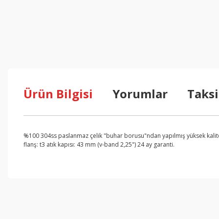
Ürün Bilgisi
Yorumlar
Taksi
%100 304ss paslanmaz çelik "buhar borusu"ndan yapılmış yüksek kaliteli
flanş: t3 atık kapısı: 43 mm (v-band 2,25") 24 ay garanti.
Bu ürünün fiyat bilgisi, resim, ürün açıklamalarında ve diğer konul
Görüş ve önerileriniz için teşekkür ederiz.
Ürün resmi kalitesiz, bozuk veya görüntülenemiyor.
Ürün açıklamasında eksik bilgiler bulunuyor.