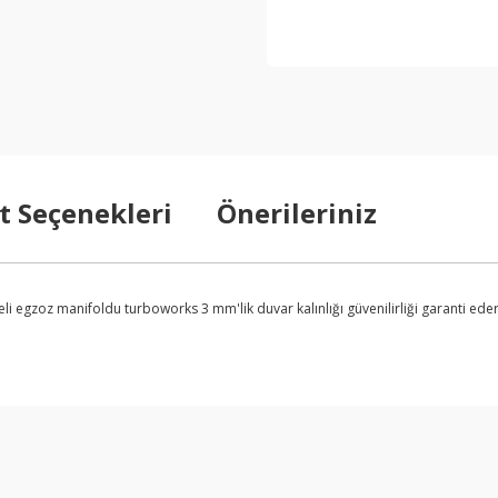
t Seçenekleri
Önerileriniz
 egzoz manifoldu turboworks 3 mm'lik duvar kalınlığı güvenilirliği garanti eder
arda yetersiz gördüğünüz noktaları öneri formunu kullanarak tarafımıza ilet
Bu ürüne ilk yorumu siz yapın!
Yorum Yaz