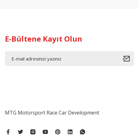
Ürün bilgilerinde hatalar bulunuyor.
Ürün fiyatı diğer sitelerden daha pahalı.
Bu ürüne benzer farklı alternatifler olmalı.
E-Bültene Kayıt Olun
MTG Motorsport Race Car Development