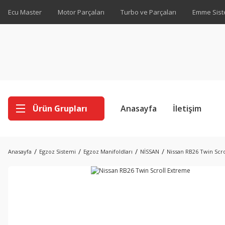
Ecu Master
Motor Parçaları
Turbo ve Parçaları
Emme Sist
Ürün Grupları
Anasayfa
İletişim
Anasayfa
Egzoz Sistemi
Egzoz Manifoldları
NİSSAN
Nissan RB26 Twin Scr