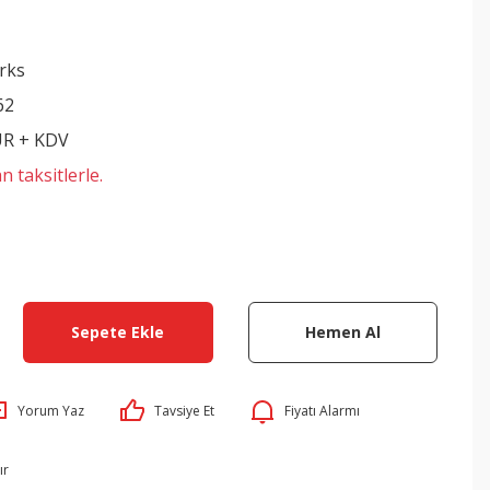
rks
62
UR + KDV
n taksitlerle.
Sepete Ekle
Hemen Al
Yorum Yaz
Tavsiye Et
Fiyatı Alarmı
ır