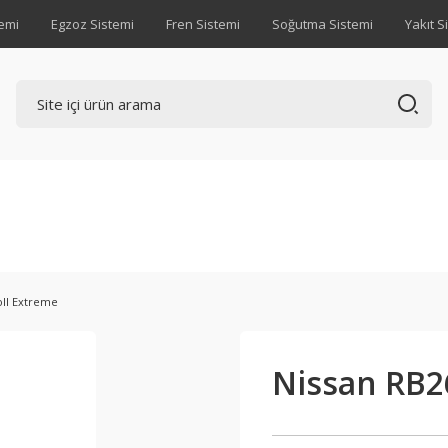
emi
Egzoz Sistemi
Fren Sistemi
Soğutma Sistemi
Yakıt S
oll Extreme
Nissan RB2