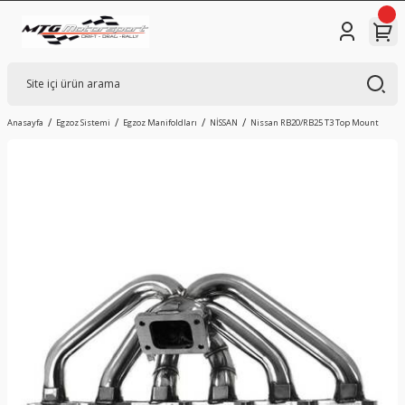
Anasayfa
Egzoz Sistemi
Egzoz Manifoldları
NİSSAN
Nissan RB20/RB25 T3 Top Mount