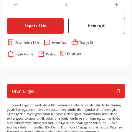
Sepete Ekle
Hemen Al
Yorum Yaz
Tavsiye Et
Karşılaştır
Fiyatı Alarmı
Paylaş
Ürün Bilgisi
Turboworks egzoz manifoldu %100 paslanmaz çelikten yapılmıştır. Motor tuning
yapılırken egzoz manifoldu en baştan değiştirilmelidir, çünkü silindirden çıkan
egzoz gazları motor gövdesinin bir parçası olan egzoz manifolduna gider, daha
sonra egzoz borusunun ilk bölümüne yönlendirilir ve ardından egzoz manifoldu
susturucuya veya birkaç seri susturucuya ve ardından egzoz borusuna. Türbin
montaj vidalarının aralığı: 85x45mm. Ürün için 24 ay garanti veriyoruz. Katalizör
hatasını ortadan kaldıran lambda prob adaptörleri de sunuyoruz.