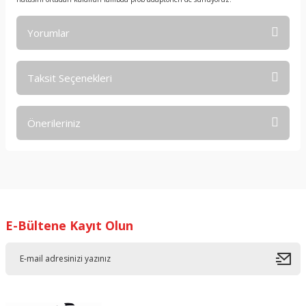
Yorumlar
Taksit Seçenekleri
Bu ürüne ilk yorumu siz yapın!
Önerileriniz
Yorum Yaz
Bu ürünün fiyat bilgisi, resim, ürün açıklamalarında ve diğer
konularda yetersiz gördüğünüz noktaları öneri formunu
kullanarak tarafımıza iletebilirsiniz.
Görüş ve önerileriniz için teşekkür ederiz.
E-Bültene Kayıt Olun
Ürün resmi kalitesiz, bozuk veya görüntülenemiyor.
Ürün açıklamasında eksik bilgiler bulunuyor.
Ürün bilgilerinde hatalar bulunuyor.
Ürün fiyatı diğer sitelerden daha pahalı.