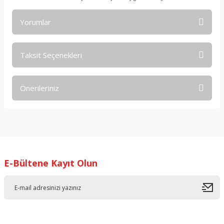
Yorumlar
Taksit Seçenekleri
Bu ürüne ilk yorumu siz yapın!
Önerileriniz
Yorum Yaz
Bu ürünün fiyat bilgisi, resim, ürün açıklamalarında ve diğer
konularda yetersiz gördüğünüz noktaları öneri formunu
kullanarak tarafımıza iletebilirsiniz.
Görüş ve önerileriniz için teşekkür ederiz.
E-Bültene Kayıt Olun
Ürün resmi kalitesiz, bozuk veya görüntülenemiyor.
Ürün açıklamasında eksik bilgiler bulunuyor.
Ürün bilgilerinde hatalar bulunuyor.
Ürün fiyatı diğer sitelerden daha pahalı.
Bu ürüne benzer farklı alternatifler olmalı.