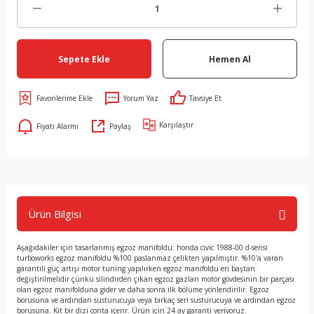
Sepete Ekle
Hemen Al
Yorum Yaz
Tavsiye Et
Karşılaştır
Fiyatı Alarmı
Paylaş
Ürün Bilgisi
Aşağıdakiler için tasarlanmış egzoz manifoldu: honda civic 1988-00 d-serisi
turboworks egzoz manifoldu %100 paslanmaz çelikten yapılmıştır. %10'a varan
garantili güç artışı motor tuning yapılırken egzoz manifoldu en baştan
değiştirilmelidir çünkü silindirden çıkan egzoz gazları motor gövdesinin bir parçası
olan egzoz manifolduna gider ve daha sonra ilk bölüme yönlendirilir. Egzoz
borusuna ve ardından susturucuya veya birkaç seri susturucuya ve ardından egzoz
borusuna. Kit bir dizi conta içerir. Ürün için 24 ay garanti veriyoruz.