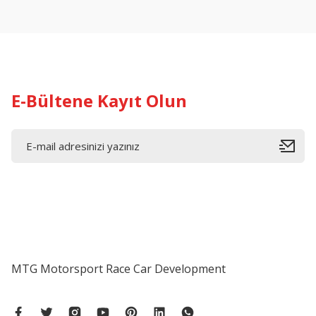
Ürün açıklamasında eksik bilgiler bulunuyor.
Ürün bilgilerinde hatalar bulunuyor.
Ürün fiyatı diğer sitelerden daha pahalı.
Bu ürüne benzer farklı alternatifler olmalı.
E-Bültene Kayıt Olun
MTG Motorsport Race Car Development