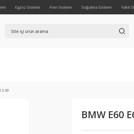
emi
Egzoz Sistemi
Fren Sistemi
Soğutma Sistemi
Yakıt S
D 2.5D
BMW E60 E6