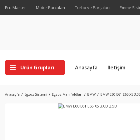
Ecu Master
Motor Parçaları
Turbo ve Parçaları
Emme Sist
Ürün Grupları
Anasayfa
İletişim
Anasayfa
Egzoz Sistemi
Egzoz Manifoldları
BMW
BMW E60 E61 E65 X5 3.0