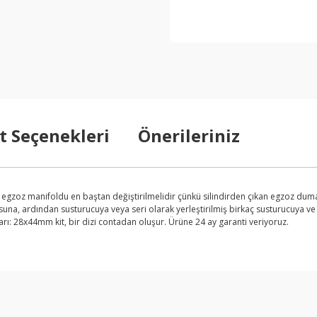
t Seçenekleri
Önerileriniz
egzoz manifoldu en baştan değiştirilmelidir çünkü silindirden çıkan egzoz du
na, ardından susturucuya veya seri olarak yerleştirilmiş birkaç susturucuya ve a
ları: 28x44mm kit, bir dizi contadan oluşur. Ürüne 24 ay garanti veriyoruz.
arda yetersiz gördüğünüz noktaları öneri formunu kullanarak tarafımıza ilet
Bu ürüne ilk yorumu siz yapın!