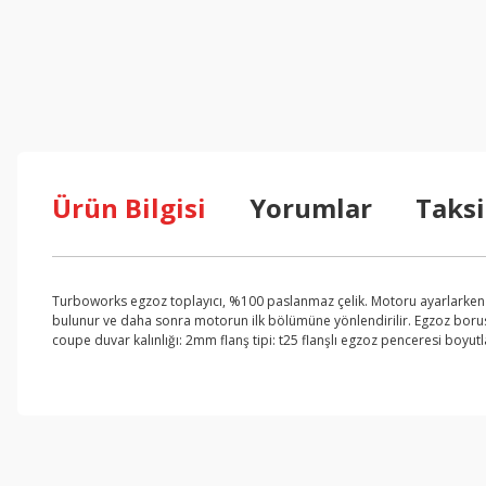
Ürün Bilgisi
Yorumlar
Taksi
Turboworks egzoz toplayıcı, %100 paslanmaz çelik. Motoru ayarlarken 
bulunur ve daha sonra motorun ilk bölümüne yönlendirilir. Egzoz borusu
coupe duvar kalınlığı: 2mm flanş tipi: t25 flanşlı egzoz penceresi boyut
Bu ürünün fiyat bilgisi, resim, ürün açıklamalarında ve diğer konul
Görüş ve önerileriniz için teşekkür ederiz.
Ürün resmi kalitesiz, bozuk veya görüntülenemiyor.