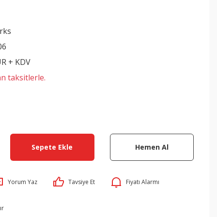
rks
06
UR + KDV
n taksitlerle.
Sepete Ekle
Hemen Al
Yorum Yaz
Tavsiye Et
Fiyatı Alarmı
ır