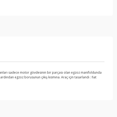
manları sadece motor gövdesinin bir parçası olan egzoz manifoldunda
rdından egzoz borusunun çıkış kısmına. Araç için tasarlandı : fiat
ebilirsiniz.