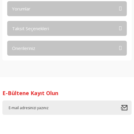
Yorumlar
Taksit Seçenekleri
Bu ürüne ilk yorumu siz yapın!
Önerileriniz
Yorum Yaz
Bu ürünün fiyat bilgisi, resim, ürün açıklamalarında ve diğer
konularda yetersiz gördüğünüz noktaları öneri formunu
kullanarak tarafımıza iletebilirsiniz.
Görüş ve önerileriniz için teşekkür ederiz.
E-Bültene Kayıt Olun
Ürün resmi kalitesiz, bozuk veya görüntülenemiyor.
Ürün açıklamasında eksik bilgiler bulunuyor.
Ürün bilgilerinde hatalar bulunuyor.
Ürün fiyatı diğer sitelerden daha pahalı.
Bu ürüne benzer farklı alternatifler olmalı.