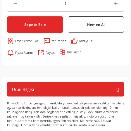
Sepete Ekle
Hemen Al
Yorum Yaz
Tavsiye Et
Karşılaştır
Fiyatı Alarmı
Paylaş
Ürün Bilgisi
Bmw e36 r6 turbo için egzoz manifoldu yüksek kaliteli paslanmaz çelikten yapılmış
egzoz manifoldu, cnc teknolojisi kullanılarak hassas bir şekilde işlenmiş 10 mm
kalınlığında flanş. Kolektör, bağlantıların estetiğini ve yüksek mukavemetlerini
sağlayan tig kaynaklıdır. Seriye kıyasla geliştirilmiş akış, motorun gücünü ve
torkunu artırarak karakteristik, agresif bir ses ekler. Malzeme: ss201 duvar
kalınlığı: 1. 5mm flanş kalınlığı: 10mm kit, bir dizi conta ve vida içerir.