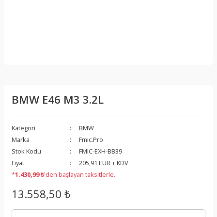
BMW E46 M3 3.2L
Kategori
BMW
Marka
Fmic.Pro
Stok Kodu
FMIC-EXH-BB39
Fiyat
205,91 EUR + KDV
*
1.430,99 ₺
'den başlayan taksitlerle.
13.558,50 ₺