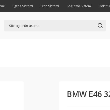
emi
Egzoz Sistemi
Fren Sistemi
Soğutma Sistemi
Yakıt S
BMW E46 3