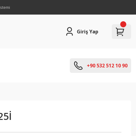
istemi
Giriş Yap
+90 532 512 10 90
25İ