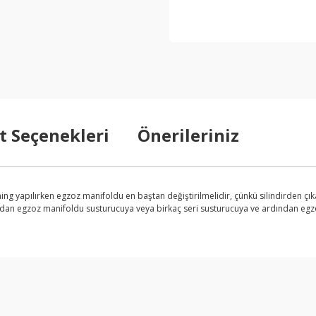
t Seçenekleri
Önerileriniz
ng yapılırken egzoz manifoldu en baştan değiştirilmelidir, çünkü silindirden ç
an egzoz manifoldu susturucuya veya birkaç seri susturucuya ve ardından egzoz bo
arda yetersiz gördüğünüz noktaları öneri formunu kullanarak tarafımıza ilet
Bu ürüne ilk yorumu siz yapın!
Yorum Yaz