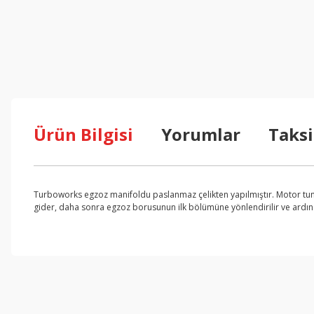
Ürün Bilgisi
Yorumlar
Taksi
Turboworks egzoz manifoldu paslanmaz çelikten yapılmıştır. Motor tuni
gider, daha sonra egzoz borusunun ilk bölümüne yönlendirilir ve ardınd
Bu ürünün fiyat bilgisi, resim, ürün açıklamalarında ve diğer konul
Görüş ve önerileriniz için teşekkür ederiz.
Ürün resmi kalitesiz, bozuk veya görüntülenemiyor.
Ürün açıklamasında eksik bilgiler bulunuyor.