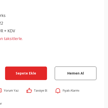
rks
22
UR + KDV
n taksitlerle.
Sepete Ekle
Hemen Al
Yorum Yaz
Tavsiye Et
Fiyatı Alarmı
ır