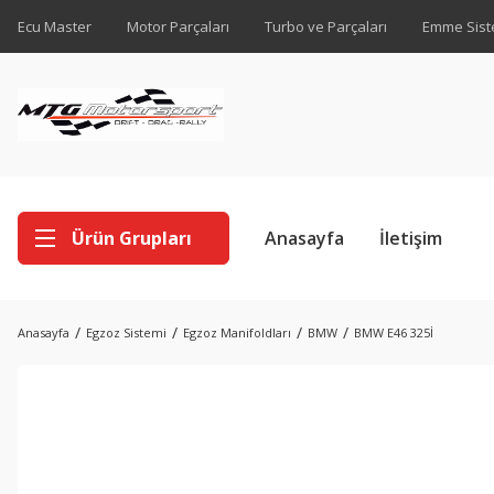
Ecu Master
Motor Parçaları
Turbo ve Parçaları
Emme Sist
Ürün Grupları
Anasayfa
İletişim
Anasayfa
Egzoz Sistemi
Egzoz Manifoldları
BMW
BMW E46 325İ