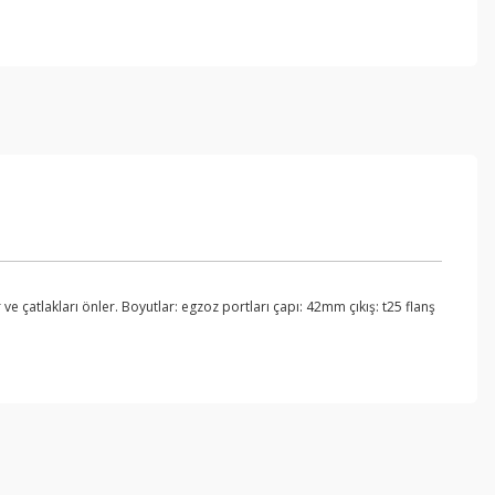
 çatlakları önler. Boyutlar: egzoz portları çapı: 42mm çıkış: t25 flanş
ebilirsiniz.