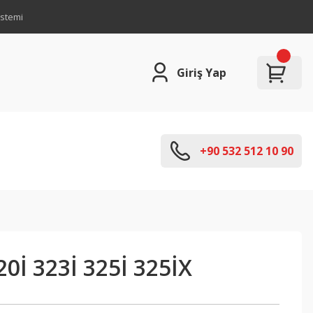
istemi
Giriş Yap
+90 532 512 10 90
0İ 323İ 325İ 325İX