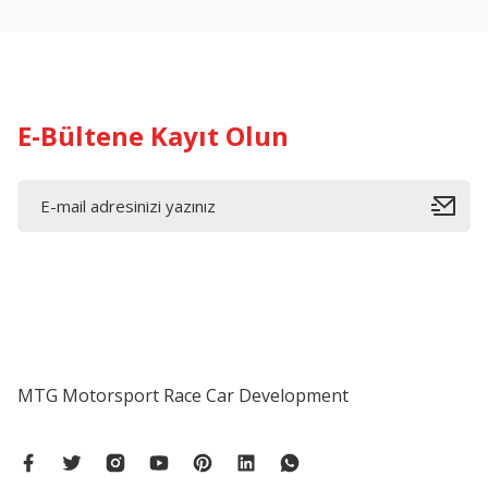
Ürün bilgilerinde hatalar bulunuyor.
Ürün fiyatı diğer sitelerden daha pahalı.
Bu ürüne benzer farklı alternatifler olmalı.
E-Bültene Kayıt Olun
MTG Motorsport Race Car Development