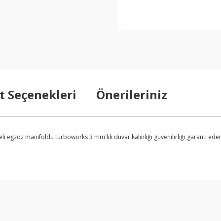
t Seçenekleri
Önerileriniz
egzoz manifoldu turboworks 3 mm'lik duvar kalınlığı güvenilirliği garanti eder ve
arda yetersiz gördüğünüz noktaları öneri formunu kullanarak tarafımıza ilet
Bu ürüne ilk yorumu siz yapın!
Yorum Yaz