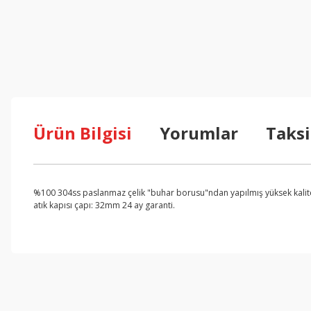
Ürün Bilgisi
Yorumlar
Taksi
%100 304ss paslanmaz çelik "buhar borusu"ndan yapılmış yüksek kaliteli 
atık kapısı çapı: 32mm 24 ay garanti.
Bu ürünün fiyat bilgisi, resim, ürün açıklamalarında ve diğer konul
Görüş ve önerileriniz için teşekkür ederiz.
Ürün resmi kalitesiz, bozuk veya görüntülenemiyor.
Ürün açıklamasında eksik bilgiler bulunuyor.