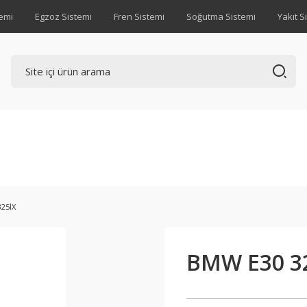
emi
Egzoz Sistemi
Fren Sistemi
Soğutma Sistemi
Yakıt S
325İX
BMW E30 32