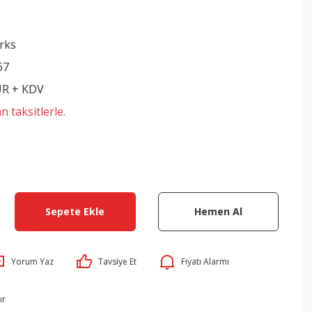
rks
67
UR + KDV
n taksitlerle.
Sepete Ekle
Hemen Al
Yorum Yaz
Tavsiye Et
Fiyatı Alarmı
ır