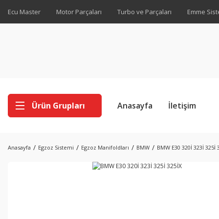
Ecu Master
Motor Parçaları
Turbo ve Parçaları
Emme Sist
Ürün Grupları
Anasayfa
İletişim
Anasayfa
Egzoz Sistemi
Egzoz Manifoldları
BMW
BMW E30 320İ 323İ 325İ 