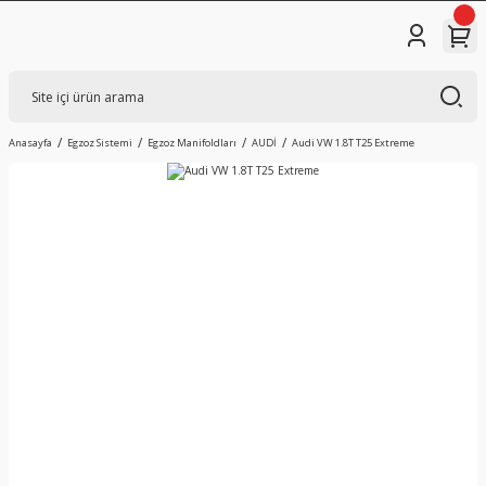
Anasayfa
Egzoz Sistemi
Egzoz Manifoldları
AUDİ
Audi VW 1.8T T25 Extreme