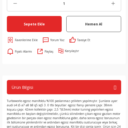
Sepete Ekle
Hemen Al
Yorum Yaz
Tavsiye Et
Karşılaştır
Fiyatı Alarmı
Paylaş
Ürün Bilgisi
Turboworks egzoz manifoldu %100 paslanmaz çelikten yapılmıştır. Şunlara uyar:
audi s4 s5 a7 a8 b8 q5 sq5 3. 0 tfsi boyutlar: egzoz flanşı pencere çapı: 38mm
koşucu çapı: 42mm kollektör çapı: 2,5 "(63mm) motor tuning yapılırken egzoz
manifoldu en baştan değiştirilmelidir, çünkü silindirden çıkan egzoz gazları motor
gövdesinin bir parçası olan egzoz manifolduna gider, daha sonra egzoz borusunun
ilk bölümüne yönlendirilir ve ardından egzoz manifoldu susturucuya veya birkaç
seri susturucuya ve ardından egzoz borusuna. Kit bir dizi conta içerir. Ürün için 24