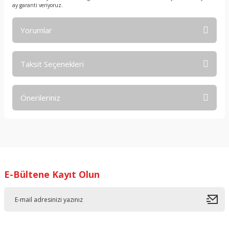
ay garanti veriyoruz.
Yorumlar
Taksit Seçenekleri
Bu ürüne ilk yorumu siz yapın!
Önerileriniz
Yorum Yaz
Bu ürünün fiyat bilgisi, resim, ürün açıklamalarında ve diğer
konularda yetersiz gördüğünüz noktaları öneri formunu
kullanarak tarafımıza iletebilirsiniz.
Görüş ve önerileriniz için teşekkür ederiz.
E-Bültene Kayıt Olun
Ürün resmi kalitesiz, bozuk veya görüntülenemiyor.
Ürün açıklamasında eksik bilgiler bulunuyor.
Ürün bilgilerinde hatalar bulunuyor.
Ürün fiyatı diğer sitelerden daha pahalı.