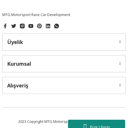
Bu ürüne benzer farklı alternatifler olmalı.
MTG Motorsport Race Car Development
Üyelik
Gönder
Kurumsal
Alışveriş
2023 Copyright MTG Motorsport - Tüm Hakları Saklıdır.
Bize Ulasin